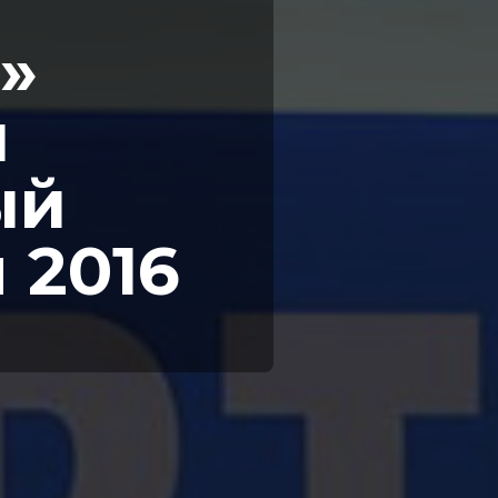
»
й
ый
 2016