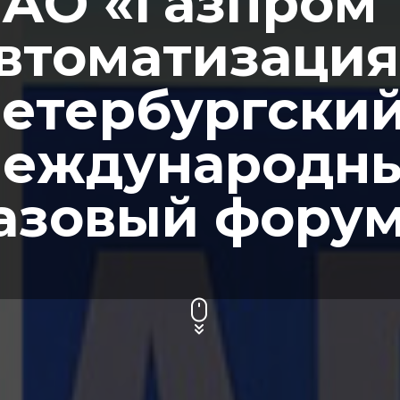
АО «Газпром
втоматизация
етербургски
еждународн
азовый форум