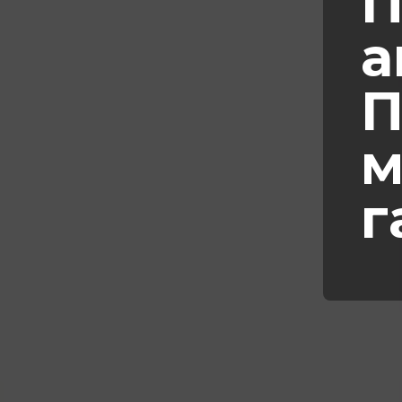
П
а
П
м
г